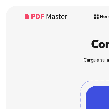
Her
Co
Cargue su a