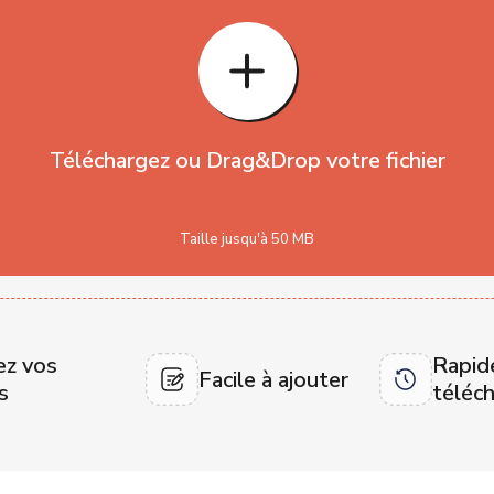
Téléchargez ou Drag&Drop votre fichier
Taille jusqu'à 50 MB
ez vos
Rapid
Facile à ajouter
s
téléc