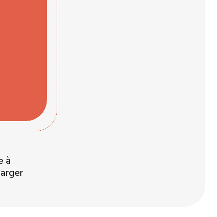
e à
harger