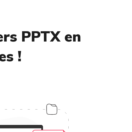
iers PPTX en
s !