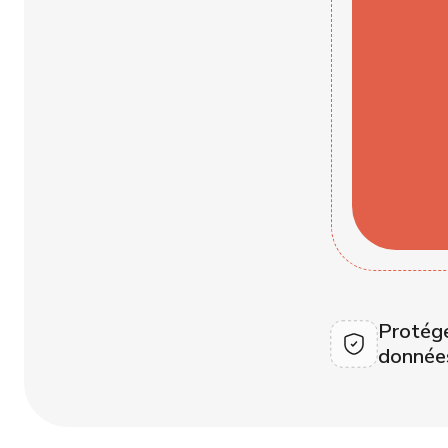
Protég
donnée