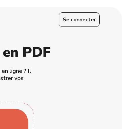
Se connecter
X en PDF
n ligne ? Il
strer vos